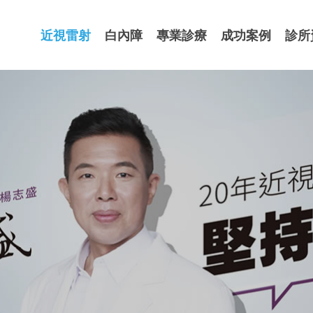
近視雷射
白內障
專業診療
成功案例
診所