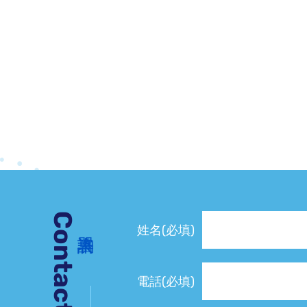
Contact Us
姓名(必填)
電話(必填)