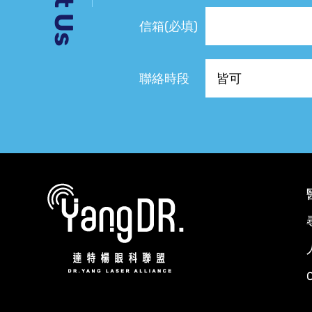
信箱(必填)
聯絡時段
C