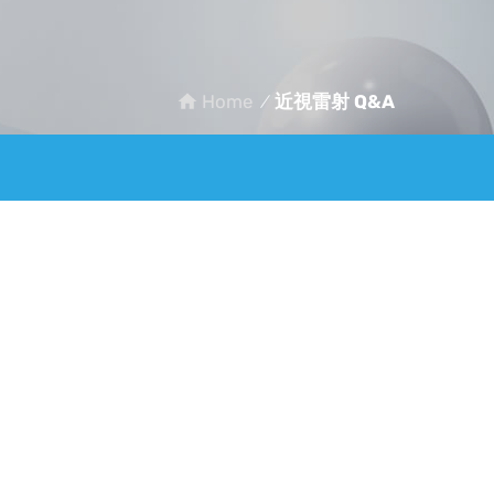
Home
近視雷射 Q&A