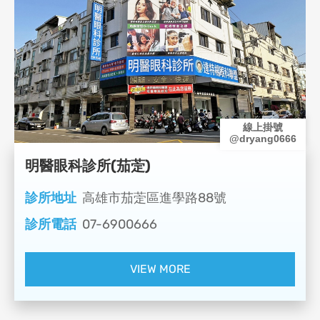
線上掛號
@dryang0666
明醫眼科診所(茄萣)
診所地址
高雄市茄萣區進學路88號
診所電話
07-6900666
VIEW MORE