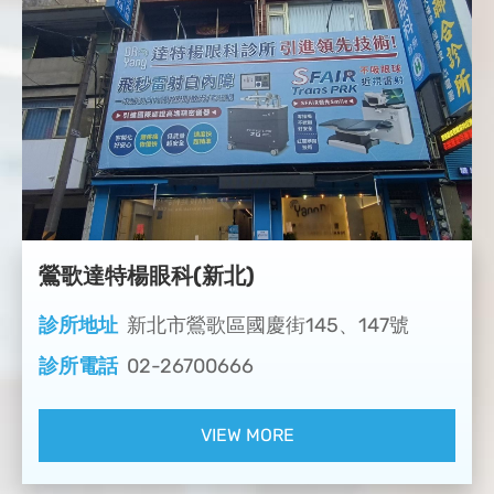
鶯歌達特楊眼科(新北)
診所地址
新北市鶯歌區國慶街145、147號
診所電話
02-26700666
VIEW MORE