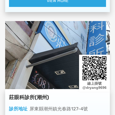
VIEW MORE
線上掛號
@dryang9696
莊眼科診所(潮州)
診所地址
屏東縣潮州鎮光春路127-4號