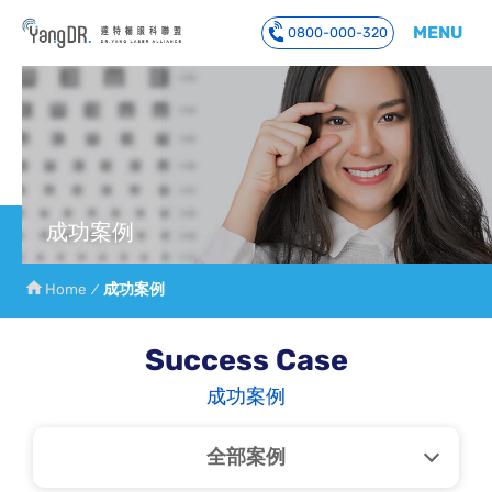
MENU
0800-000-320
到主要內容
成功案例
Home
成功案例
Success Case
-全部案例
成功案例
全部案例