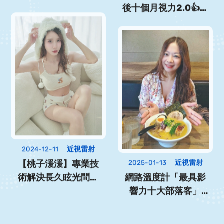
力滿分超推薦✨
後十個月視力2.0👍老
公【阿寶】也決定來
SFAIR TransPRK近
視雷射❤️
2024-12-11
近視雷射
【桃子湲湲】專業技
2025-01-13
近視雷射
術解決長久眩光問題
網路溫度計「最具影
💪🏼晚上的視力體驗
響力十大部落客」
升級滿分❤️
【大口老師】大力推
薦超安全近視雷射❤️