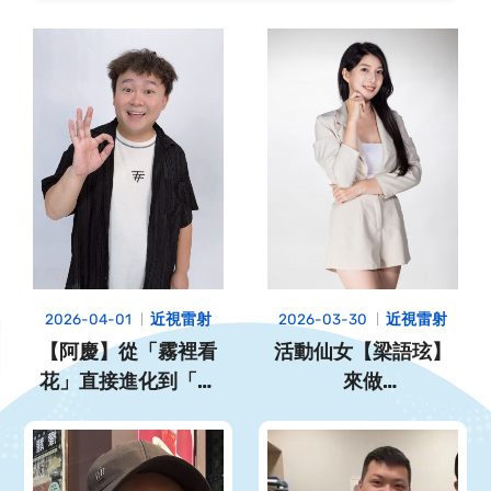
2026-04-01
近視雷射
2026-03-30
近視雷射
【阿慶】從「霧裡看
活動仙女【梁語玹】
花」直接進化到「視
來做
力1.5」
SFAIRTransPRK近
視雷射後，驚呼：
「真的完全不痛!」