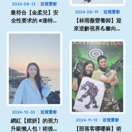
2024-08-13
近視雷射
最符合【金柔兒】安
2024-08-19
近視雷射
全性要求的 #達特楊
【林雨薇營養師】迎
眼科
來逆齡視界💪🏼向眼
#SFAIRTransPRK近
鏡說掰掰👋
視雷射💯
#SFAIRTransPRK近
視雷射
2024-10-30
近視雷射
網紅【婠妍】的視力
2024-11-12
近視雷射
升級懶人包！術後視
【部落客哪哪麻】術