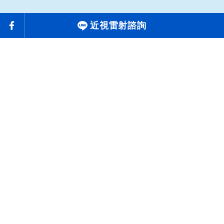
#SFAIR TransPRK
👏🏼
近視雷射諮詢
SCROLL MORE