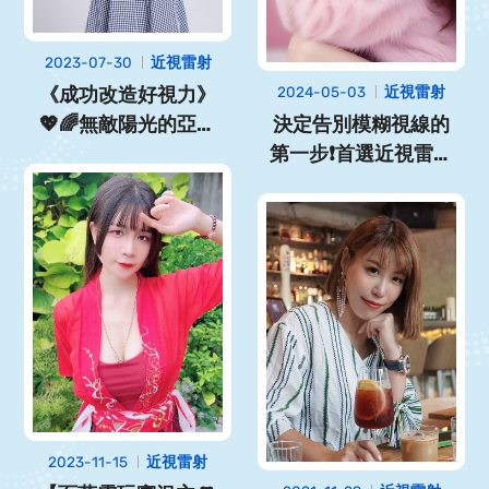
2023-07-30
近視雷射
《成功改造好視力》
2024-05-03
近視雷射
💖🌈無敵陽光的亞亞
決定告別模糊視線的
來做近視雷射👀
第一步❗️首選近視雷射
#SFAIRTransPRK🤩
術後網紅Yuki大推是
最正確的選擇👍🏼
2023-11-15
近視雷射