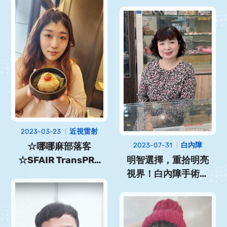
太狂啦🤩 運動員雷射
找達特楊 #長板 #泰
拳 #滑水 #運動 #滑雪
2023-03-23
近視雷射
☆哪哪麻部落客
2023-07-31
白內障
☆SFAIR TransPRK
明智選擇，重拾明亮
近視雷射後馬上看的
視界！白內障手術的
好清楚
驚人改變！