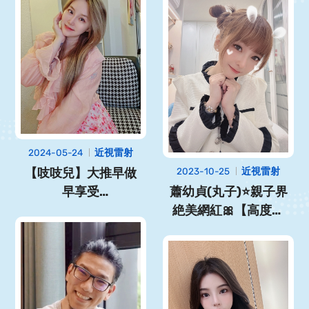
2024-05-24
近視雷射
【吱吱兒】大推早做
2023-10-25
近視雷射
早享受
蕭幼貞(丸子)⭐親子界
#SFAIRTransprk近
絶美網紅🎀【高度近
視雷射 ❗️無比滿意的清
視的逆襲】🌪
晰視力❤️