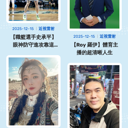
2025-12-15
近視雷射
【職籃選手史承平】
2025-12-15
近視雷射
眼神防守進攻靠這
【Roy 羅伊】體育主
個！
播的超清晰人生