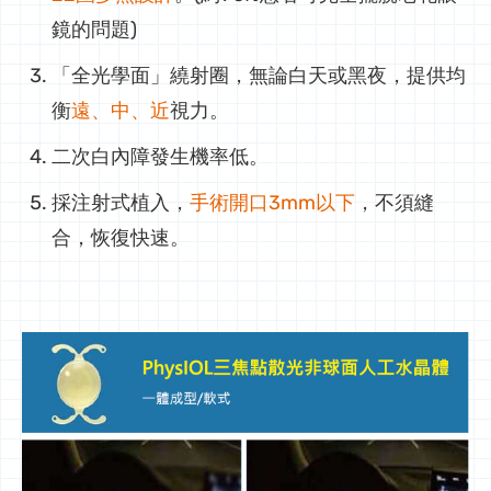
鏡的問題)
「全光學面」繞射圈，無論白天或黑夜，提供均
衡
遠、中、近
視力。
二次白內障發生機率低。
採注射式植入，
手術開口3mm以下
，不須縫
合，恢復快速。