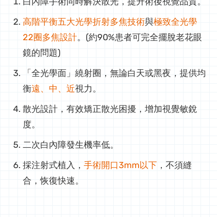
白內障手術同時解決散光，提升術後視覺品質。
高階平衡五大光學折射多焦技術
與
極致全光學
22圈多焦設計
。(約90%患者可完全擺脫老花眼
鏡的問題)
「全光學面」繞射圈，無論白天或黑夜，提供均
衡
遠、中、近
視力。
散光設計，有效矯正散光困擾，增加視覺敏銳
度。
二次白內障發生機率低。
採注射式植入，
手術開口3mm以下
，不須縫
合，恢復快速。